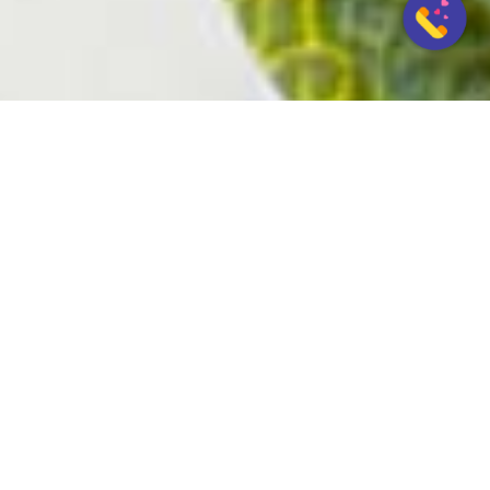
情感教戰
夫妻溝通少，老公找小三該如何挽救婚姻？