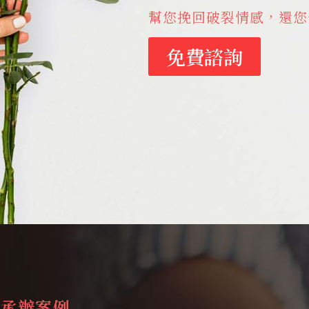
幫您挽回破裂情感，還您
免費諮詢
承辦案例