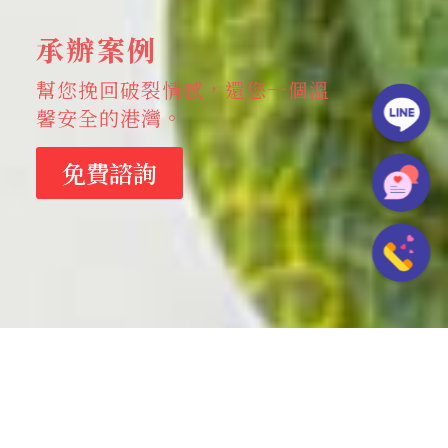
承辦案例
幫您挽回破裂情感，還您一個溫
馨安全的港灣。
免費諮詢
承辦案例