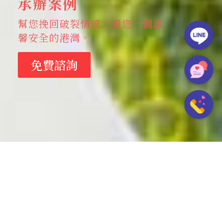
承辦案例
幫您挽回破裂情感，還您一個溫
馨安全的港灣。
免費諮詢
承辦案例
不接觸如何勸退小三？