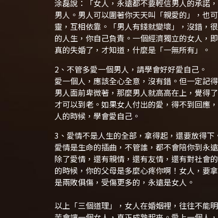
涂磊說：「女人，永遠都不要輕信男人的承諾，
男人。男人可以圍著你天天叫「親愛的」，也可
靈，互相依靠。「男人有錢就變壞」，沒錯，很
的人生，你自己負責。一個經濟獨立的女人，即
真的失婚了，才知道，什麼是「一無所有」。
2、不管多愛一個男人，請學會好好愛自己。
愛一個人，應該全心全意，沒有錯。但一定記得
男人面前卑微著，那麼男人就高高在上，覺得了
才可以到老。如果女人付出的愛，得不到回應，
人的時候，學會愛自己。
3、愛情不是人生的全部，拿得起，還要放得下
愛情是生命的插曲，不管誰，都不會陪你到永遠
除了愛情，還有親情，還有友情，還有對社會的
的時候，你的父母是多麼心疼你啊！女人，要拿
是兩敗俱傷，受傷更多的，永遠是女人。
以上「三個道理」，女人在婚姻裡，往往不能明
苦會讓一個女人，真正成熟起來。愛上一個人，