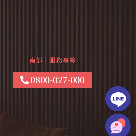
南部｜服務專線
0800-027-000