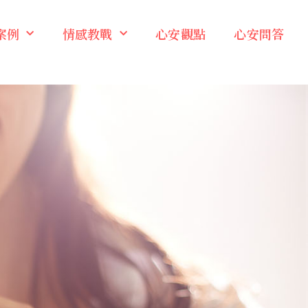
案例
情感教戰
心安觀點
心安問答