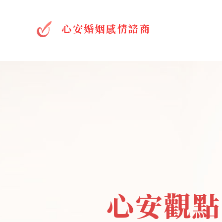
心安婚姻感情諮商
心安觀點