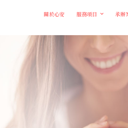
關於心安
服務項目
承辦