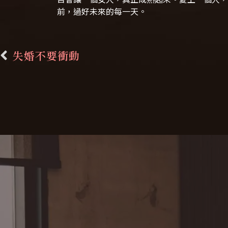
前，過好未來的每一天。
失婚不要衝動