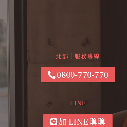
北部｜服務專線
0800-770-770
LINE
加 LINE 聊聊