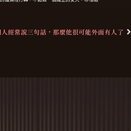
個人經常說三句話，那麼他很可能外面有人了