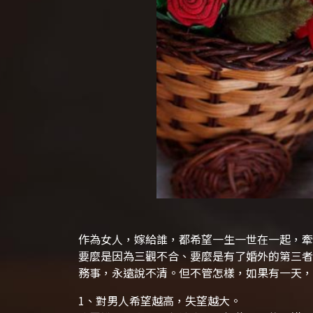
作為女人，嫁給誰，都希望一生一世在一起，牽
要麼是因為三觀不合、要麼是有了婚外的第三者
務事，永遠說不清。但不管怎樣，如果有一天，
1、對男人希望越高，失望越大。