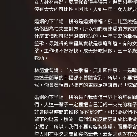
女人身材再好，皮膚保養得再得當，但是和年輕
沒有太大的可比性。因此，人到中年，女人就要
婚姻的下半場，拼的是婚姻幸福。莎士比亞說過
情侶因為怕失去對方，所以他們表達愛的方式就
什麼事情都可以是溫情軟語的。中年夫妻的幸福
笙歌，最難得的幸福其實就是家庭和睦。有的女
望，工作也不好好找，成天好吃懶做，三十多歲
軟肋。
林語堂曾說：「人生幸福，無非四件事：一是睡
連這最簡單的幸福都不曾體會到。所以，不要把
候，你會發現自己擁有的東西足夠讓自己「炫耀
婚姻的下半場，拼的是自我價值世界上的所有關
們，人這一輩子一定要把自己活成一束光的樣子
許會隨著時間的推移而不復從前，可只要我們不
留下的財富、積淀，這個年紀反而更能放松地做
字罷了。所以，我們不要有容貌焦慮，而要學會
些人則在朝夕之間卻突然衰老，云泥之別就在於