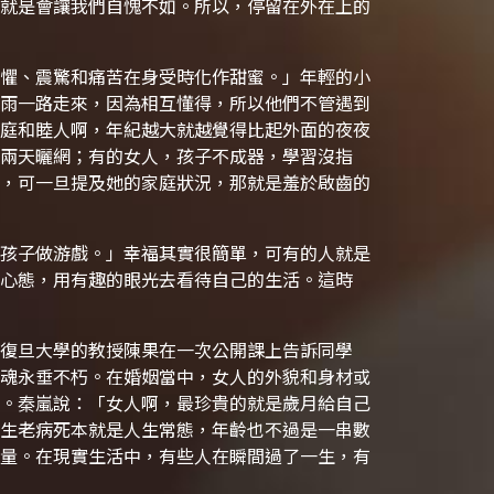
就是會讓我們自愧不如。所以，停留在外在上的
懼、震驚和痛苦在身受時化作甜蜜。」年輕的小
雨一路走來，因為相互懂得，所以他們不管遇到
庭和睦人啊，年紀越大就越覺得比起外面的夜夜
兩天曬網；有的女人，孩子不成器，學習沒指
，可一旦提及她的家庭狀況，那就是羞於啟齒的
孩子做游戲。」幸福其實很簡單，可有的人就是
心態，用有趣的眼光去看待自己的生活。這時
復旦大學的教授陳果在一次公開課上告訴同學
魂永垂不朽。在婚姻當中，女人的外貌和身材或
。秦嵐說：「女人啊，最珍貴的就是歲月給自己
生老病死本就是人生常態，年齡也不過是一串數
量。在現實生活中，有些人在瞬間過了一生，有