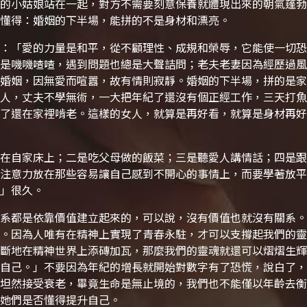
的小姑娘站在一起，對方不需要刻意保養就體現出來的朝氣蓬勃
懂得：婚姻的下半場，能拼的不是身材和漂亮。
：「愛的力量是和平，從不顧理性、成規和榮辱，它能使一切恐
是嘰嘰喳喳，遇到問題也總是大聲詰問；老夫老妻因為經歷過風
婚姻，因無愛而喧囂，故有情則寂靜。
婚姻的下半場，拼的是家
人，丈夫不學無術，一大把年紀了還沒有個正經工作，三天打魚
了還在家裡啃老。這樣的女人，就算是再好看，就算是身材再好
在自家床上；二是吃父母做的飯菜；三是聽愛人講情話；四是跟
注意力放在那些容易讓自己感到不開心的事情上，而要學著放平
」很久。
系都是依靠價值建立起來的，可以說，沒有價值也就沒有關系。
。因為人唯有在精神上實現了青春永駐，才可以支撐起我們的靈
斷地在精神世界上添磚加瓦，那麼我們的靈魂就還可以熠熠生輝
自己。」不要因為年紀的增長就開始對數字有了恐慌，說白了，
坦然接受衰老，畢竟生命是無止境的，我們也不能僅以年齡去衡
她們是否懂得提升自己。