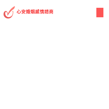
心安婚姻感情諮商
關於心安
服務項目
承辦案例
情感教戰
心安觀點
心安問答