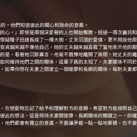
悉的。他們知道彼此的關心和致命的意義。
的心。」
即使是兩個深愛著的人也開始飄散。經過一兩次審訊和
懷疑種子迅速長成了一棵大樹。
丈夫沉溺於愛情，更不用說他原
安貞越來越不像他自己，她的丈夫越來越直截了當地表示他的厭
的是，看著她沉默寡言。他毫不猶豫地離開了房間。
她丈夫的離
如何維持他們之間的關係，這輩子真的太短了。
夫妻關係不同於
，如果你想在夫妻之間建立一個健康和長期的關係，每對夫妻都
，在戀愛時忘記了給予和理解對方的意願，希望對方能按照自己
彼此的想法，這是保持夫妻間健康、長期關係的關鍵之一。的確
，他們都會有獨立的意識。不要讓矛盾一點一點地累積，也不要